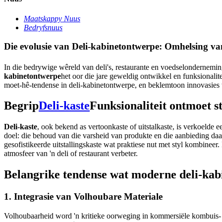
Maatskappy Nuus
Bedryfsnuus
Die evolusie van Deli-kabinetontwerpe: Omhelsing va
In die bedrywige wêreld van deli's, restaurante en voedselonderneming
kabinetontwerpe
het oor die jare geweldig ontwikkel en funksionalite
moet-hê-tendense in deli-kabinetontwerpe, en beklemtoon innovasies w
Begrip
Deli-kaste
Funksionaliteit ontmoet st
Deli-kaste
, ook bekend as vertoonkaste of uitstalkaste, is verkoelde e
doel: die behoud van die varsheid van produkte en die aanbieding daar
gesofistikeerde uitstallingskaste wat praktiese nut met styl kombinee
atmosfeer van 'n deli of restaurant verbeter.
Belangrike tendense wat moderne deli-ka
1. Integrasie van Volhoubare Materiale
Volhoubaarheid word 'n kritieke oorweging in kommersiële kombuis-