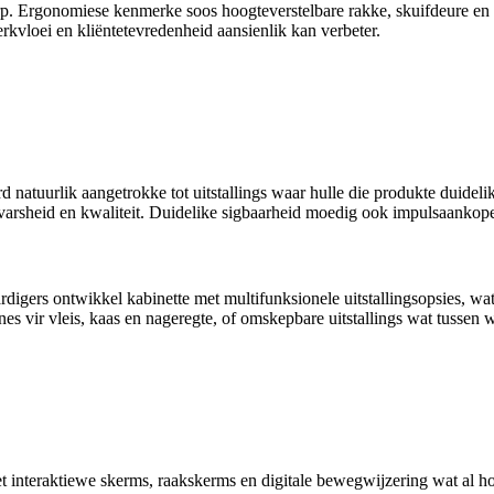
erp. Ergonomiese kenmerke soos hoogteverstelbare rakke, skuifdeure en m
rkvloei en kliëntetevredenheid aansienlik kan verbeter.
rd natuurlik aangetrokke tot uitstallings waar hulle die produkte duideli
varsheid en kwaliteit. Duidelike sigbaarheid moedig ook impulsaankope a
rdigers ontwikkel kabinette met multifunksionele uitstallingsopsies, w
es vir vleis, kaas en nageregte, of omskepbare uitstallings wat tussen 
et interaktiewe skerms, raakskerms en digitale bewegwijzering wat al h