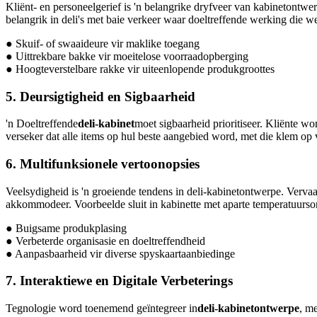
Kliënt- en personeelgerief is 'n belangrike dryfveer van kabinetontw
belangrik in deli's met baie verkeer waar doeltreffende werking die we
● Skuif- of swaaideure vir maklike toegang
● Uittrekbare bakke vir moeitelose voorraadopberging
● Hoogteverstelbare rakke vir uiteenlopende produkgroottes
5. Deursigtigheid en Sigbaarheid
'n Doeltreffende
deli-kabinet
moet sigbaarheid prioritiseer. Kliënte wo
verseker dat alle items op hul beste aangebied word, met die klem op 
6. Multifunksionele vertoonopsies
Veelsydigheid is 'n groeiende tendens in deli-kabinetontwerpe. Vervaa
akkommodeer. Voorbeelde sluit in kabinette met aparte temperatuurson
● Buigsame produkplasing
● Verbeterde organisasie en doeltreffendheid
● Aanpasbaarheid vir diverse spyskaartaanbiedinge
7. Interaktiewe en Digitale Verbeterings
Tegnologie word toenemend geïntegreer in
deli-kabinetontwerpe
, m