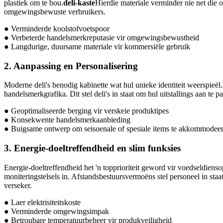
plastiek om te bou.
deli-kaste
Hierdie materiale verminder nie net die
omgewingsbewuste verbruikers.
● Verminderde koolstofvoetspoor
● Verbeterde handelsmerkreputasie vir omgewingsbewustheid
● Langdurige, duursame materiale vir kommersiële gebruik
2. Aanpassing en Personalisering
Moderne deli's benodig kabinette wat hul unieke identiteit weerspieël.
handelsmerkgrafika. Dit stel deli's in staat om hul uitstallings aan 
● Geoptimaliseerde berging vir verskeie produktipes
● Konsekwente handelsmerkaanbieding
● Buigsame ontwerp om seisoenale of spesiale items te akkommodee
3. Energie-doeltreffendheid en slim funksies
Energie-doeltreffendheid het 'n topprioriteit geword vir voedseldiens
moniteringstelsels in. Afstandsbestuursvermoëns stel personeel in st
verseker.
● Laer elektrisiteitskoste
● Verminderde omgewingsimpak
● Betroubare temperatuurbeheer vir produkveiligheid