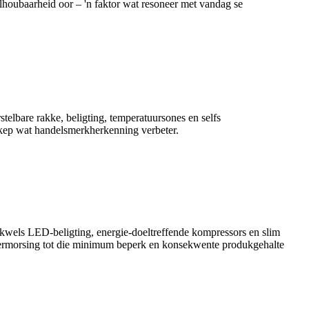
lhoubaarheid oor – 'n faktor wat resoneer met vandag se
telbare rakke, beligting, temperatuursones en selfs
 skep wat handelsmerkherkenning verbeter.
dikwels LED-beligting, energie-doeltreffende kompressors en slim
at vermorsing tot die minimum beperk en konsekwente produkgehalte