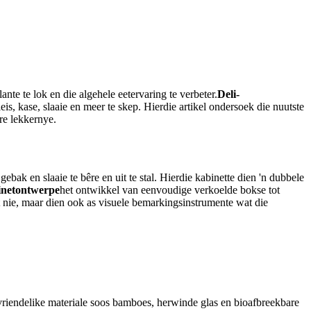
te te lok en die algehele eetervaring te verbeter.
Deli-
is, kase, slaaie en meer te skep. Hierdie artikel ondersoek die nuutste
re lekkernye.
bak en slaaie te bêre en uit te stal. Hierdie kabinette dien 'n dubbele
inetontwerpe
het ontwikkel van eenvoudige verkoelde bokse tot
t nie, maar dien ook as visuele bemarkingsinstrumente wat die
iendelike materiale soos bamboes, herwinde glas en bioafbreekbare