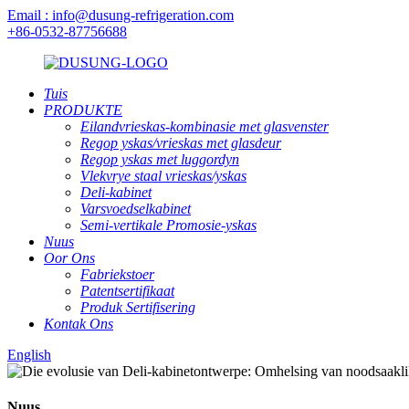
Email : info@dusung-refrigeration.com
+86-0532-87756688
Tuis
PRODUKTE
Eilandvrieskas-kombinasie met glasvenster
Regop yskas/vrieskas met glasdeur
Regop yskas met luggordyn
Vlekvrye staal vrieskas/yskas
Deli-kabinet
Varsvoedselkabinet
Semi-vertikale Promosie-yskas
Nuus
Oor Ons
Fabriekstoer
Patentsertifikaat
Produk Sertifisering
Kontak Ons
English
Nuus