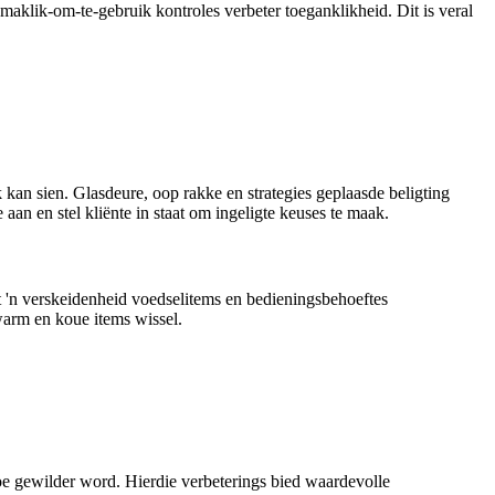
aklik-om-te-gebruik kontroles verbeter toeganklikheid. Dit is veral
k kan sien. Glasdeure, oop rakke en strategies geplaasde beligting
an en stel kliënte in staat om ingeligte keuses te maak.
at 'n verskeidenheid voedselitems en bedieningsbehoeftes
warm en koue items wissel.
oe gewilder word. Hierdie verbeterings bied waardevolle