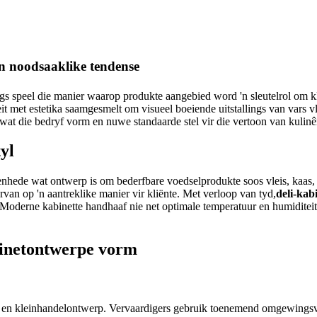
n noodsaaklike tendense
s speel die manier waarop produkte aangebied word 'n sleutelrol om klan
it met estetika saamgesmelt om visueel boeiende uitstallings van vars vle
at die bedryf vorm en nuwe standaarde stel vir die vertoon van kulinê
yl
enhede wat ontwerp is om bederfbare voedselprodukte soos vleis, kaas, ge
van op 'n aantreklike manier vir kliënte. Met verloop van tyd,
deli-kab
r. Moderne kabinette handhaaf nie net optimale temperatuur en humiditei
binetontwerpe vorm
 en kleinhandelontwerp. Vervaardigers gebruik toenemend omgewingsvr