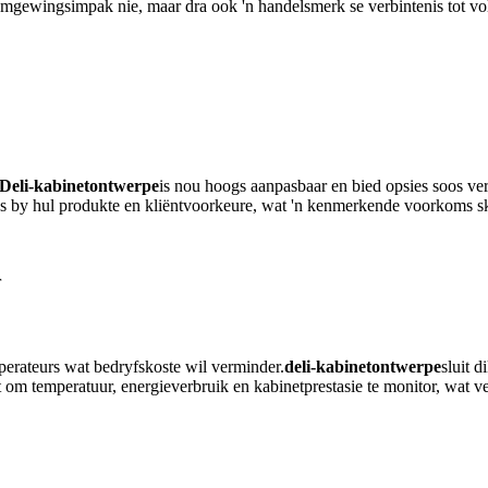
 omgewingsimpak nie, maar dra ook 'n handelsmerk se verbintenis tot vo
Deli-kabinetontwerpe
is nou hoogs aanpasbaar en bied opsies soos vers
te pas by hul produkte en kliëntvoorkeure, wat 'n kenmerkende voorkoms
r
operateurs wat bedryfskoste wil verminder.
deli-kabinetontwerpe
sluit 
aat om temperatuur, energieverbruik en kabinetprestasie te monitor, w