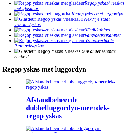
Regop yskas/vrieskas
met glasdeur
Regop yskas met luggordyn
Vlekvrye staal
vrieskas/yskas
Deli-kabinet
Varsvoedselkabinet
Semi-vertikale
Promosie-yskas
Kondenserende
eenheid
Regop yskas met luggordyn
Afstandbeheerde
dubbelluggordyn-meerdek-
regop yskas