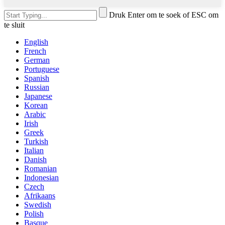
Druk Enter om te soek of ESC om
te sluit
English
French
German
Portuguese
Spanish
Russian
Japanese
Korean
Arabic
Irish
Greek
Turkish
Italian
Danish
Romanian
Indonesian
Czech
Afrikaans
Swedish
Polish
Basque