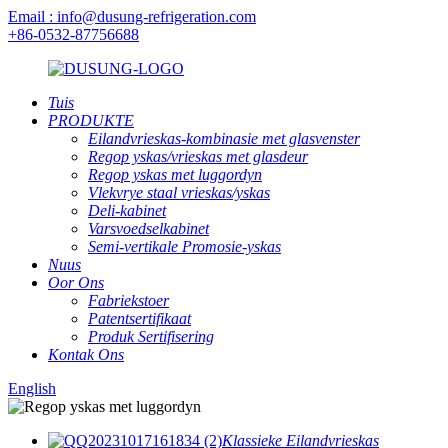
Email : info@dusung-refrigeration.com
+86-0532-87756688
Tuis
PRODUKTE
Eilandvrieskas-kombinasie met glasvenster
Regop yskas/vrieskas met glasdeur
Regop yskas met luggordyn
Vlekvrye staal vrieskas/yskas
Deli-kabinet
Varsvoedselkabinet
Semi-vertikale Promosie-yskas
Nuus
Oor Ons
Fabriekstoer
Patentsertifikaat
Produk Sertifisering
Kontak Ons
English
Klassieke Eilandvrieskas