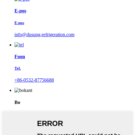
E-pos
E-pos
info@dusung-refrigeration.com
Foon
Tel.
+86-0532-87756688
Bo