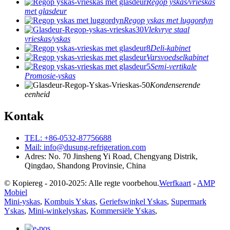
Regop yskas/vrieskas
met glasdeur
Regop yskas met luggordyn
Vlekvrye staal
vrieskas/yskas
Deli-kabinet
Varsvoedselkabinet
Semi-vertikale
Promosie-yskas
Kondenserende
eenheid
Kontak
TEL: +86-0532-87756688
Mail: info@dusung-refrigeration.com
Adres: No. 70 Jinsheng Yi Road, Chengyang Distrik,
Qingdao, Shandong Provinsie, China
© Kopiereg - 2010-2025: Alle regte voorbehou.
Werfkaart
-
AMP
Mobiel
Mini-yskas
,
Kombuis Yskas
,
Geriefswinkel Yskas
,
Supermark
Yskas
,
Mini-winkelyskas
,
Kommersiële Yskas
,